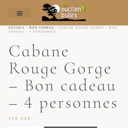
ACCUEIL
/
BON CADEAU
/ CABANE ROUGE GORGE – BON
CADEAU – 4 PERSONNES
Cabane
Rouge Gorge
– Bon cadeau
– 4 personnes
220.00
€