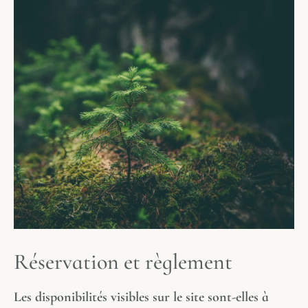
R
é
s
e
r
v
a
t
i
o
n
e
t
r
è
g
l
e
m
e
n
t
Les disponibilités visibles sur le site sont-elles à