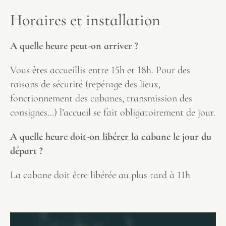
H
o
r
a
i
r
e
s
e
t
i
n
s
t
a
l
l
a
t
i
o
n
A quelle heure peut-on arriver ?
Vous êtes accueillis entre 15h et 18h. Pour des
raisons de sécurité (repérage des lieux,
fonctionnement des cabanes, transmission des
consignes…) l’accueil se fait obligatoirement de jour.
A quelle heure doit-on libérer la cabane le jour du
départ ?
La cabane doit être libérée au plus tard à 11h