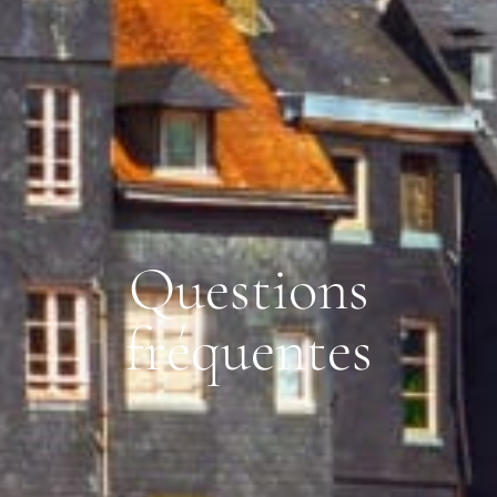
Q
u
e
s
t
i
o
n
s
f
r
é
q
u
e
n
t
e
s